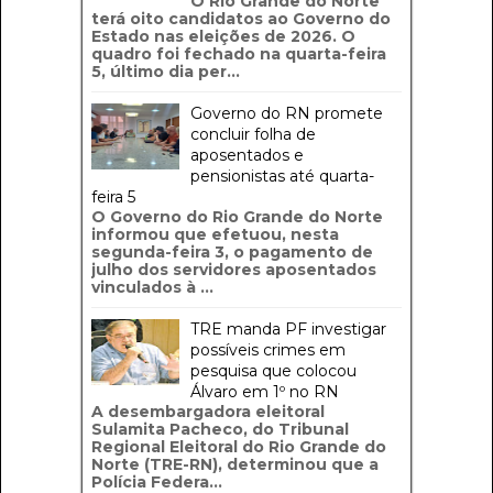
O Rio Grande do Norte
terá oito candidatos ao Governo do
Estado nas eleições de 2026. O
quadro foi fechado na quarta-feira
5, último dia per...
Governo do RN promete
concluir folha de
aposentados e
pensionistas até quarta-
feira 5
O Governo do Rio Grande do Norte
informou que efetuou, nesta
segunda-feira 3, o pagamento de
julho dos servidores aposentados
vinculados à ...
TRE manda PF investigar
possíveis crimes em
pesquisa que colocou
Álvaro em 1º no RN
A desembargadora eleitoral
Sulamita Pacheco, do Tribunal
Regional Eleitoral do Rio Grande do
Norte (TRE-RN), determinou que a
Polícia Federa...