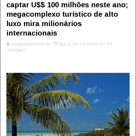
captar U$$ 100 milhões neste ano;
megacomplexo turístico de alto
luxo mira milionários
internacionais
CanguaretamaDeFato
29.3.25
CIDADES DO RN
,
TURISMO