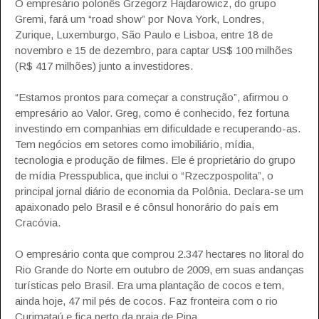
O empresário polonês Grzegorz Hajdarowicz, do grupo
Gremi, fará um “road show” por Nova York, Londres,
Zurique, Luxemburgo, São Paulo e Lisboa, entre 18 de
novembro e 15 de dezembro, para captar US$ 100 milhões
(R$ 417 milhões) junto a investidores.
“Estamos prontos para começar a construção”, afirmou o
empresário ao Valor. Greg, como é conhecido, fez fortuna
investindo em companhias em dificuldade e recuperando-as.
Tem negócios em setores como imobiliário, mídia,
tecnologia e produção de filmes. Ele é proprietário do grupo
de mídia Presspublica, que inclui o “Rzeczpospolita”, o
principal jornal diário de economia da Polônia. Declara-se um
apaixonado pelo Brasil e é cônsul honorário do país em
Cracóvia.
O empresário conta que comprou 2.347 hectares no litoral do
Rio Grande do Norte em outubro de 2009, em suas andanças
turísticas pelo Brasil. Era uma plantação de cocos e tem,
ainda hoje, 47 mil pés de cocos. Faz fronteira com o rio
Curimataú e fica perto da praia de Pipa.