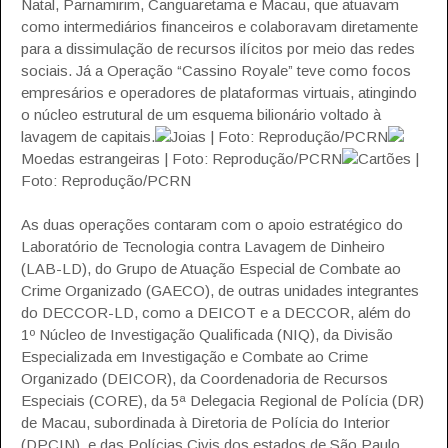
Natal, Parnamirim, Canguaretama e Macau, que atuavam
como intermediários financeiros e colaboravam diretamente
para a dissimulação de recursos ilícitos por meio das redes
sociais. Já a Operação “Cassino Royale” teve como focos
empresários e operadores de plataformas virtuais, atingindo
o núcleo estrutural de um esquema bilionário voltado à
lavagem de capitais.
Joias | Foto: Reprodução/PCRN
Moedas estrangeiras | Foto: Reprodução/PCRN
Cartões |
Foto: Reprodução/PCRN
As duas operações contaram com o apoio estratégico do
Laboratório de Tecnologia contra Lavagem de Dinheiro
(LAB-LD), do Grupo de Atuação Especial de Combate ao
Crime Organizado (GAECO), de outras unidades integrantes
do DECCOR-LD, como a DEICOT e a DECCOR, além do
1º Núcleo de Investigação Qualificada (NIQ), da Divisão
Especializada em Investigação e Combate ao Crime
Organizado (DEICOR), da Coordenadoria de Recursos
Especiais (CORE), da 5ª Delegacia Regional de Polícia (DR)
de Macau, subordinada à Diretoria de Polícia do Interior
(DPCIN), e das Polícias Civis dos estados de São Paulo,