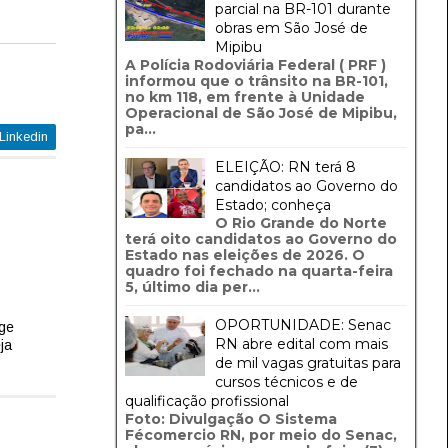
parcial na BR-101 durante
obras em São José de
Mipibu
A Polícia Rodoviária Federal ( PRF )
informou que o trânsito na BR-101,
no km 118, em frente à Unidade
Operacional de São José de Mipibu,
pa...
Linkedin
ELEIÇÃO: RN terá 8
candidatos ao Governo do
Estado; conheça
O Rio Grande do Norte
terá oito candidatos ao Governo do
Estado nas eleições de 2026. O
quadro foi fechado na quarta-feira
5, último dia per...
OPORTUNIDADE: Senac
nge
RN abre edital com mais
ja
de mil vagas gratuitas para
cursos técnicos e de
qualificação profissional
Foto: Divulgação O Sistema
Fécomercio RN, por meio do Senac,