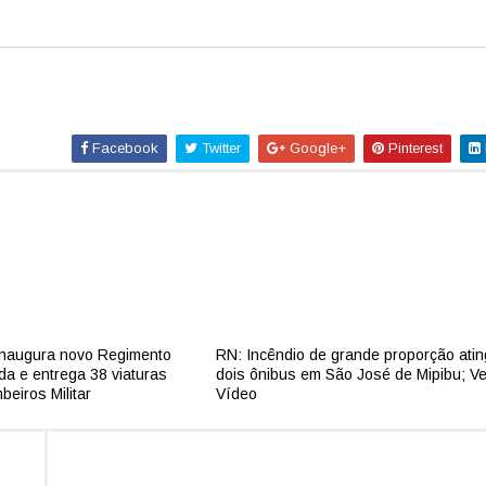
Facebook
Twitter
Google+
Pinterest
naugura novo Regimento
RN: Incêndio de grande proporção ati
da e entrega 38 viaturas
dois ônibus em São José de Mipibu; Ve
eiros Militar
Vídeo