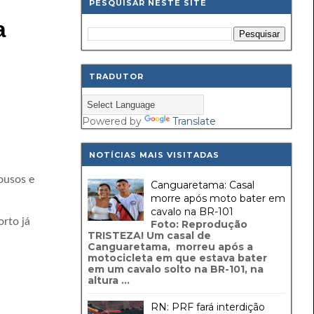
PESQUISAR NESTE SITE
a
TRADUTOR
Powered by
Translate
NOTÍCIAS MAIS VISITADAS
ousos e
Canguaretama: Casal
morre após moto bater em
cavalo na BR-101
rto já
Foto: Reprodução
TRISTEZA! Um casal de
Canguaretama, morreu após a
motocicleta em que estava bater
em um cavalo solto na BR-101, na
altura ...
RN: PRF fará interdição