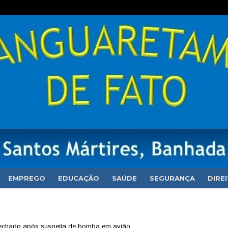
EMPREGO
EDUCAÇÃO
SAÚDE
SEGURANÇA
DIRE
 fechado após suspeita de bomba em avião