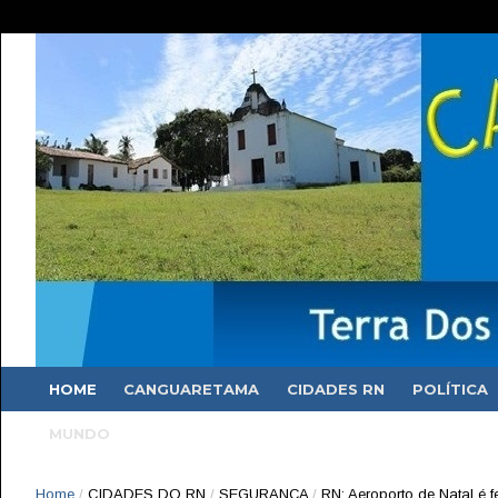
HOME
CANGUARETAMA
CIDADES RN
POLÍTICA
MUNDO
Home
/
CIDADES DO RN
/
SEGURANÇA
/
RN: Aeroporto de Natal é