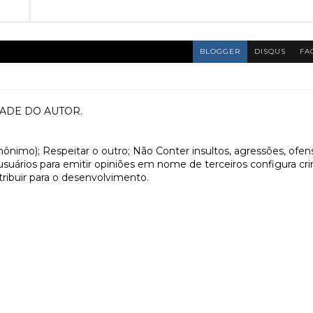
BLOGGER
DISQUS
FA
ADE DO AUTOR.
anônimo); Respeitar o outro; Não Conter insultos, agressões, ofen
 usuários para emitir opiniões em nome de terceiros configura cr
tribuir para o desenvolvimento.