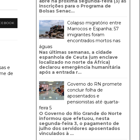
abre na próxima segunda-feira (3) as
inscrições para o Programa de
Bolsas Senac...
Colapso migratório entre
CEBOOK
Marrocos e Espanha; 57
imigrantes foram
encontrados mortos nas
águas
Nas últimas semanas, a cidade
espanhola de Ceuta (um enclave
localizado no norte da África)
declarou emergência humanitária
sas e
após a entrada r...
ime de
Governo do RN promete
concluir folha de
aposentados e
pensionistas até quarta-
feira 5
O Governo do Rio Grande do Norte
informou que efetuou, nesta
segunda-feira 3, o pagamento de
julho dos servidores aposentados
vinculados à ...