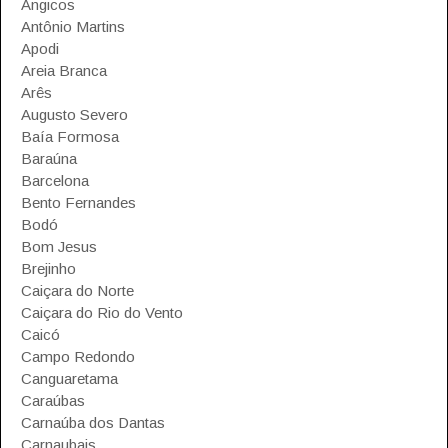
Angicos
Antônio Martins
Apodi
Areia Branca
Arês
Augusto Severo
Baía Formosa
Baraúna
Barcelona
Bento Fernandes
Bodó
Bom Jesus
Brejinho
Caiçara do Norte
Caiçara do Rio do Vento
Caicó
Campo Redondo
Canguaretama
Caraúbas
Carnaúba dos Dantas
Carnaubais