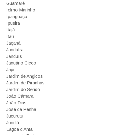
Guamaré
Ielmo Marinho
Ipanguaçu
Ipueira
Itajá
Itaú
Jaçanã
Jandaíra
Janduís
Januário Cicco
Japi
Jardim de Angicos
Jardim de Piranhas
Jardim do Seridó
João Câmara
João Dias
José da Penha
Jucurutu
Jundiá
Lagoa d’Anta