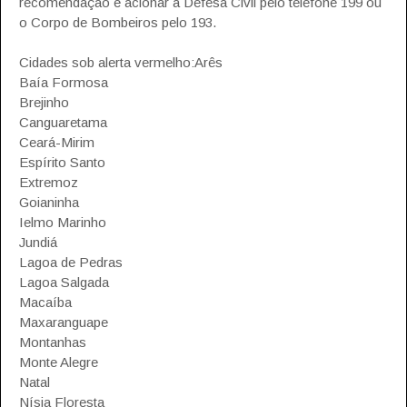
recomendação é acionar a Defesa Civil pelo telefone 199 ou
o Corpo de Bombeiros pelo 193.
Cidades sob alerta vermelho:Arês
Baía Formosa
Brejinho
Canguaretama
Ceará-Mirim
Espírito Santo
Extremoz
Goianinha
Ielmo Marinho
Jundiá
Lagoa de Pedras
Lagoa Salgada
Macaíba
Maxaranguape
Montanhas
Monte Alegre
Natal
Nísia Floresta