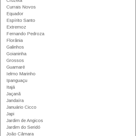
Cruzeta
Currais Novos
Equador
Espírito Santo
Extremoz
Fernando Pedroza
Florânia
Galinhos
Goianinha
Grossos
Guamaré
Ielmo Marinho
Ipanguaçu
Itajá
Jaçanã
Jandaíra
Januário Cicco
Japi
Jardim de Angicos
Jardim do Seridó
João Câmara