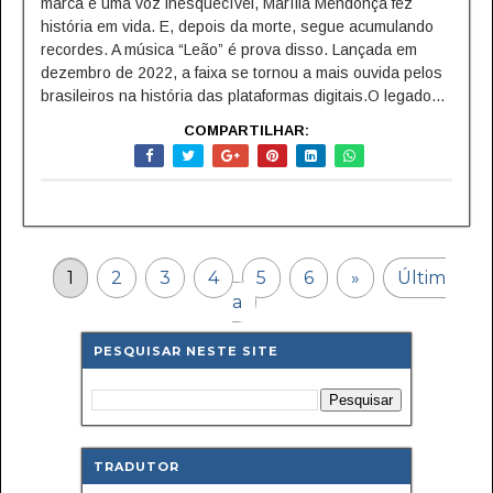
marca e uma voz inesquecível, Marília Mendonça fez
história em vida. E, depois da morte, segue acumulando
recordes. A música “Leão” é prova disso. Lançada em
dezembro de 2022, a faixa se tornou a mais ouvida pelos
brasileiros na história das plataformas digitais.O legado...
COMPARTILHAR:
1
2
3
4
5
6
»
Últim
a
PESQUISAR NESTE SITE
TRADUTOR