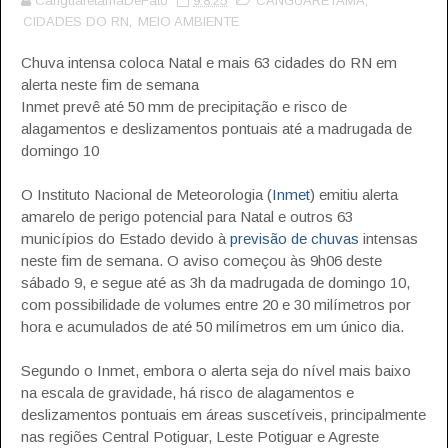
CanguaretamaDeFato
9.8.25
CANGUARETAMA
,
CIDADES DO RN
,
MEIO AMBIENTE
Chuva intensa coloca Natal e mais 63 cidades do RN em
alerta neste fim de semana
Inmet prevê até 50 mm de precipitação e risco de
alagamentos e deslizamentos pontuais até a madrugada de
domingo 10
O Instituto Nacional de Meteorologia (
Inmet
) emitiu alerta
amarelo de perigo potencial para Natal e outros 63
municípios do Estado devido à
previsão de chuvas
intensas
neste fim de semana. O aviso começou às 9h06 deste
sábado 9, e segue até as 3h da madrugada de domingo 10,
com possibilidade de volumes entre 20 e 30 milímetros por
hora e acumulados de até 50 milímetros em um único dia.
Segundo o Inmet, embora o alerta seja do nível mais baixo
na escala de gravidade, há risco de alagamentos e
deslizamentos pontuais em áreas suscetíveis, principalmente
nas regiões Central Potiguar, Leste Potiguar e Agreste