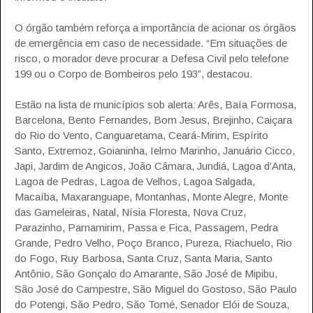
O órgão também reforça a importância de acionar os órgãos
de emergência em caso de necessidade. “Em situações de
risco, o morador deve procurar a Defesa Civil pelo telefone
199 ou o Corpo de Bombeiros pelo 193”, destacou.
Estão na lista de municípios sob alerta: Arês, Baía Formosa,
Barcelona, Bento Fernandes, Bom Jesus, Brejinho, Caiçara
do Rio do Vento, Canguaretama, Ceará-Mirim, Espírito
Santo, Extremoz, Goianinha, Ielmo Marinho, Januário Cicco,
Japi, Jardim de Angicos, João Câmara, Jundiá, Lagoa d’Anta,
Lagoa de Pedras, Lagoa de Velhos, Lagoa Salgada,
Macaíba, Maxaranguape, Montanhas, Monte Alegre, Monte
das Gameleiras, Natal, Nísia Floresta, Nova Cruz,
Parazinho, Parnamirim, Passa e Fica, Passagem, Pedra
Grande, Pedro Velho, Poço Branco, Pureza, Riachuelo, Rio
do Fogo, Ruy Barbosa, Santa Cruz, Santa Maria, Santo
Antônio, São Gonçalo do Amarante, São José de Mipibu,
São José do Campestre, São Miguel do Gostoso, São Paulo
do Potengi, São Pedro, São Tomé, Senador Elói de Souza,