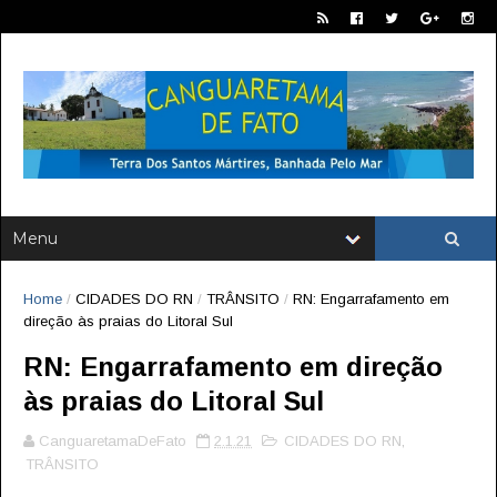
Home
/
CIDADES DO RN
/
TRÂNSITO
/
RN: Engarrafamento em
direção às praias do Litoral Sul
RN: Engarrafamento em direção
às praias do Litoral Sul
CanguaretamaDeFato
2.1.21
CIDADES DO RN
,
TRÂNSITO