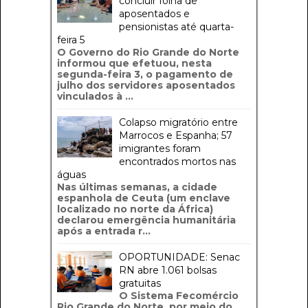
concluir folha de
aposentados e
pensionistas até quarta-
feira 5
O Governo do Rio Grande do Norte
informou que efetuou, nesta
segunda-feira 3, o pagamento de
julho dos servidores aposentados
vinculados à ...
Colapso migratório entre
Marrocos e Espanha; 57
imigrantes foram
encontrados mortos nas
águas
Nas últimas semanas, a cidade
espanhola de Ceuta (um enclave
localizado no norte da África)
declarou emergência humanitária
após a entrada r...
OPORTUNIDADE: Senac
RN abre 1.061 bolsas
gratuitas
O Sistema Fecomércio
Rio Grande do Norte, por meio do