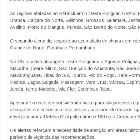
As regiões afetadas no RN incluem o Oeste Potiguar, Central P
Branca, Caiçara do Norte, Galinhos, Grossos, Guamaré, Jand
Avelino, Porto do Mangue, Pureza, São Bento do Norte, São M
O segundo alerta diz respeito ao acumulado de chuva com inte
Grande do Norte, Paraíba e Pernambuco.
No RN, o aviso abrange o Leste Potiguar e o Agreste Potiguar
Macaíba, Ceará-Mirim, São Gonçalo do Amarante, São José de 
Maxaranguape, Tibau do Sul, Touros, Rio do Fogo, Baía Form
Pedras, Lagoa Salgada, Passagem, Vera Cruz, Várzea, Espírit
Jundiá, Ielmo Marinho, Vila Flor, Serrinha e Taipu.
Apesar de o risco ser considerado baixo para alagamentos e 
alterações em encostas e não utilizar aparelhos eletrônicos 
deve procurar a Defesa Civil pelo número 199 ou o Corpo de 
Os alertas reforçam a necessidade de atenção em áreas histo
período de vigência das recomendações.