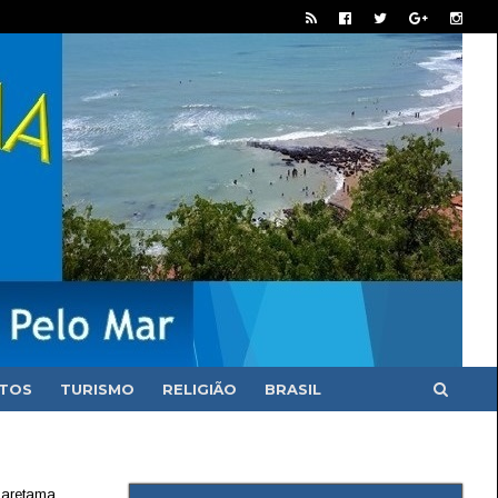
ITOS
TURISMO
RELIGIÃO
BRASIL
uaretama