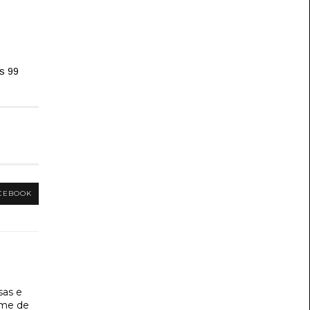
s 99
CEBOOK
sas e
ime de