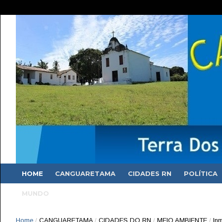
HOME
CANGUARETAMA
CIDADES RN
POLÍTICA
MUNDO
Home
/
CANGUARETAMA
/
CIDADES DO RN
/
MEIO AMBIENTE
/
In