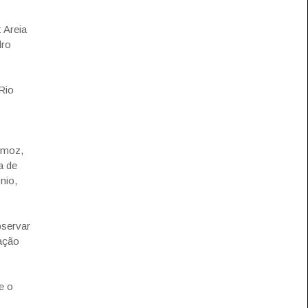
 Areia
dro
Rio
emoz,
a de
nio,
bservar
lação
e o