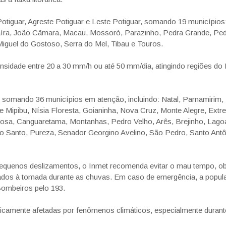
otiguar, Agreste Potiguar e Leste Potiguar, somando 19 municípios:
aíra, João Câmara, Macau, Mossoró, Parazinho, Pedra Grande, Pe
iguel do Gostoso, Serra do Mel, Tibau e Touros.
nsidade entre 20 a 30 mm/h ou até 50 mm/dia, atingindo regiões do 
, somando 36 municípios em atenção, incluindo: Natal, Parnamirim,
Mipibu, Nísia Floresta, Goianinha, Nova Cruz, Monte Alegre, Extr
osa, Canguaretama, Montanhas, Pedro Velho, Arês, Brejinho, Lago
o Santo, Pureza, Senador Georgino Avelino, São Pedro, Santo Antô
pequenos deslizamentos, o Inmet recomenda evitar o mau tempo, o
ligados à tomada durante as chuvas. Em caso de emergência, a popu
Bombeiros pelo 193.
ricamente afetadas por fenômenos climáticos, especialmente durant