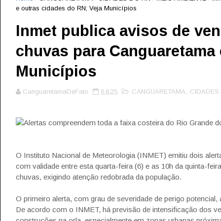
e outras cidades do RN; Veja Municípios
Inmet publica avisos de ve
chuvas para Canguaretama e
Municípios
CanguaretamaDeFato
6.8.25
CANGUARETAMA
,
CIDADES
Alertas compreendem toda a faixa costeira do Rio Grande d
O Instituto Nacional de Meteorologia (INMET) emitiu dois aler
com validade entre esta quarta-feira (6) e as 10h da quinta-fe
chuvas, exigindo atenção redobrada da população.
O primeiro alerta, com grau de severidade de perigo potencial
De acordo com o INMET, há previsão de intensificação dos v
construções na orla, especialmente em zonas urbanas próximas