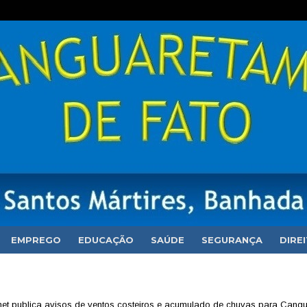
EMPREGO
EDUCAÇÃO
SAÚDE
SEGURANÇA
DIRE
met publica avisos de ventos costeiros e acumulado de chuvas para Cang