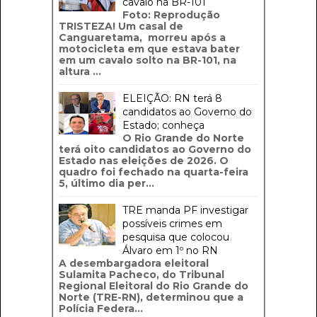
cavalo na BR-101
Foto: Reprodução
TRISTEZA! Um casal de
Canguaretama, morreu após a
motocicleta em que estava bater
em um cavalo solto na BR-101, na
altura ...
ELEIÇÃO: RN terá 8
candidatos ao Governo do
Estado; conheça
O Rio Grande do Norte
terá oito candidatos ao Governo do
Estado nas eleições de 2026. O
quadro foi fechado na quarta-feira
5, último dia per...
TRE manda PF investigar
possíveis crimes em
pesquisa que colocou
Álvaro em 1º no RN
A desembargadora eleitoral
Sulamita Pacheco, do Tribunal
Regional Eleitoral do Rio Grande do
Norte (TRE-RN), determinou que a
Polícia Federa...