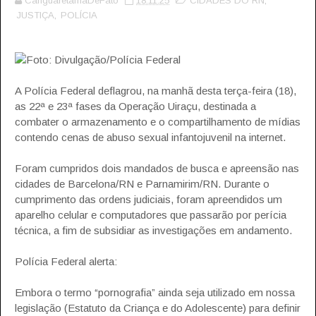
CanguaretamaDeFato
18.11.25
CIDADES DO RN
,
JUSTIÇA
,
POLÍCIA
Foto: Divulgação/Polícia Federal
A Polícia Federal deflagrou, na manhã desta terça-feira (18),
as 22ª e 23ª fases da Operação Uiraçu, destinada a
combater o armazenamento e o compartilhamento de mídias
contendo cenas de abuso sexual infantojuvenil na internet.
Foram cumpridos dois mandados de busca e apreensão nas
cidades de Barcelona/RN e Parnamirim/RN. Durante o
cumprimento das ordens judiciais, foram apreendidos um
aparelho celular e computadores que passarão por perícia
técnica, a fim de subsidiar as investigações em andamento.
Polícia Federal alerta:
Embora o termo “pornografia” ainda seja utilizado em nossa
legislação (Estatuto da Criança e do Adolescente) para definir