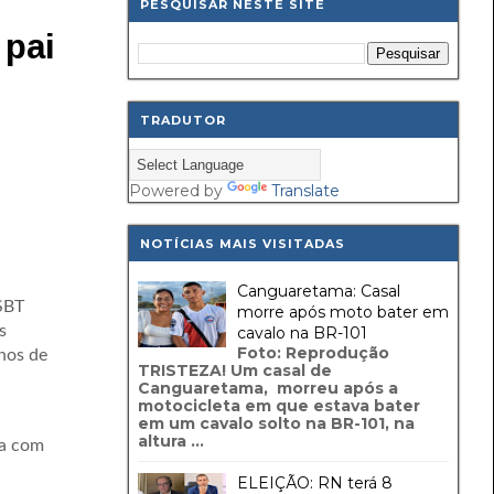
PESQUISAR NESTE SITE
 pai
TRADUTOR
Powered by
Translate
NOTÍCIAS MAIS VISITADAS
Canguaretama: Casal
 SBT
morre após moto bater em
s
cavalo na BR-101
Foto: Reprodução
anos de
TRISTEZA! Um casal de
Canguaretama, morreu após a
motocicleta em que estava bater
em um cavalo solto na BR-101, na
altura ...
ra com
ELEIÇÃO: RN terá 8