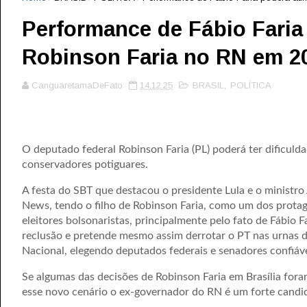
Performance de Fábio Faria 
Robinson Faria no RN em 2
CanguaretamaDeFato
14.12.25
BRASIL
,
POLÍTICA
O deputado federal Robinson Faria (PL) poderá ter dificuld
conservadores potiguares.
A festa do SBT que destacou o presidente Lula e o minist
News, tendo o filho de Robinson Faria, como um dos protag
eleitores bolsonaristas, principalmente pelo fato de Fábio 
reclusão e pretende mesmo assim derrotar o PT nas urnas
Nacional, elegendo deputados federais e senadores confiáve
Se algumas das decisões de Robinson Faria em Brasília for
esse novo cenário o ex-governador do RN é um forte candidat