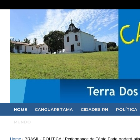
HOME
CANGUARETAMA
CIDADES RN
POLÍTICA
MUNDO
Home
/
BRASIL
/
POLÍTICA
/
Performance de Fábio Faria poderá ati