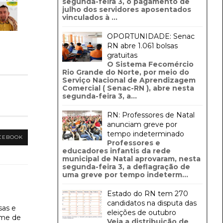
segunda-feira 3, o pagamento de
julho dos servidores aposentados
vinculados à ...
OPORTUNIDADE: Senac
RN abre 1.061 bolsas
gratuitas
O Sistema Fecomércio
Rio Grande do Norte, por meio do
Serviço Nacional de Aprendizagem
Comercial ( Senac-RN ), abre nesta
segunda-feira 3, a...
RN: Professores de Natal
anunciam greve por
tempo indeterminado
CEBOOK
Professores e
educadores infantis da rede
municipal de Natal aprovaram, nesta
segunda-feira 3, a deflagração de
uma greve por tempo indeterm...
Estado do RN tem 270
candidatos na disputa das
sas e
eleições de outubro
ime de
Veja a distribuição de