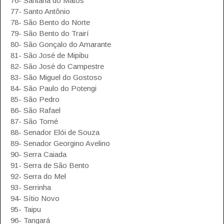
76- Santana do Matos
77- Santo Antônio
78- São Bento do Norte
79- São Bento do Trairí
80- São Gonçalo do Amarante
81- São José de Mipibu
82- São José do Campestre
83- São Miguel do Gostoso
84- São Paulo do Potengi
85- São Pedro
86- São Rafael
87- São Tomé
88- Senador Elói de Souza
89- Senador Georgino Avelino
90- Serra Caiada
91- Serra de São Bento
92- Serra do Mel
93- Serrinha
94- Sítio Novo
95- Taipu
96- Tangará