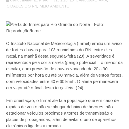
CanguaretamaDeFato
23.2.26
CANGUARETAMA
,
CIDADES DO RN
,
MEIO AMBIENTE
Alerta do Inmet para Rio Grande do Norte - Foto:
Reprodução/Inmet
O Instituto Nacional de Meteorologia (Inmet) emitiu um aviso
de fortes chuvas para 103 municípios do RN, entre eles
Natal, na manhã desta segunda-feira (23). A severidade é
representada pela cor amarela (perigo potencial – o menor da
escala), com previsão de chuvas variando de 20 a 30
milímetros por hora ou até 50 mm/dia, além de ventos fortes,
com velocidades entre 40 e 60 km/h. O alerta permanecerá
em vigor até o final desta terça-feira (24).
Em orientação, o Inmet alerta a população que em caso de
rajadas de vento não se abrigar debaixo de árvores, não
estacionar veículos próximos a torres de transmissão e
placas de propagandas, além de evitar o uso de aparelhos
eletrônicos ligados à tomada.