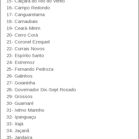
15- Caiçara do Rio do Vento
16- Campo Redondo
17- Canguaretama
18- Carnaubais
19- Ceará-Mirim
20- Cerro Corá
21- Coronel Ezequiel
22- Currais Novos
23- Espírito Santo
24- Extremoz
25- Fernando Pedroza
26- Galinhos
27- Goianinha
28- Governador Dix-Sept Rosado
29- Grossos
30- Guamaré
31- Ielmo Marinho
32- Ipanguaçu
33- Itajá
34- Jaçanã
35- Jandaíra