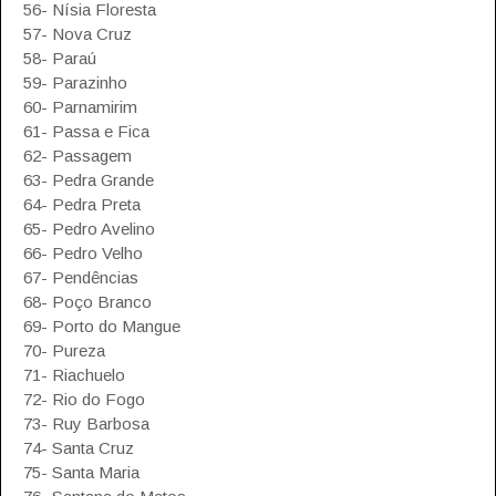
56- Nísia Floresta
57- Nova Cruz
58- Paraú
59- Parazinho
60- Parnamirim
61- Passa e Fica
62- Passagem
63- Pedra Grande
64- Pedra Preta
65- Pedro Avelino
66- Pedro Velho
67- Pendências
68- Poço Branco
69- Porto do Mangue
70- Pureza
71- Riachuelo
72- Rio do Fogo
73- Ruy Barbosa
74- Santa Cruz
75- Santa Maria