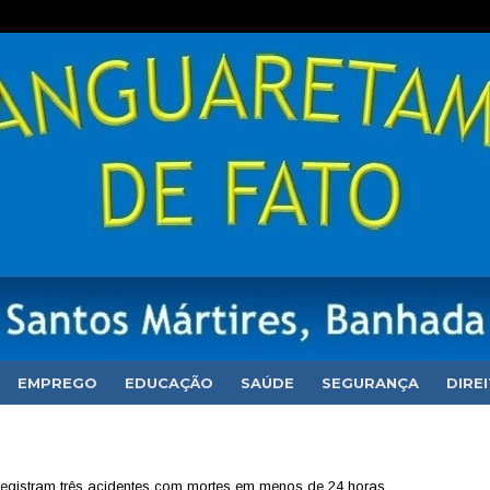
EMPREGO
EDUCAÇÃO
SAÚDE
SEGURANÇA
DIRE
egistram três acidentes com mortes em menos de 24 horas