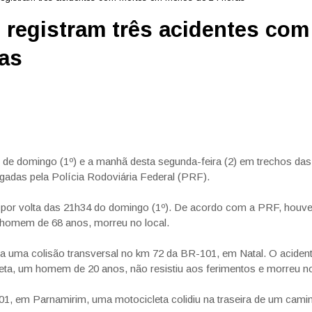
registram três acidentes com
as
e de domingo (1º) e a manhã desta segunda-feira (2) em trechos da
lgadas pela Polícia Rodoviária Federal (PRF).
por volta das 21h34 do domingo (1º). De acordo com a PRF, houv
 homem de 68 anos, morreu no local.
ada uma colisão transversal no km 72 da BR-101, em Natal. O aciden
ta, um homem de 20 anos, não resistiu aos ferimentos e morreu no
01, em Parnamirim, uma motocicleta colidiu na traseira de um cami