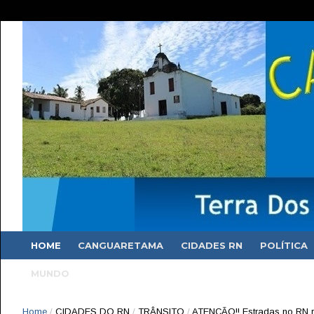
HOME
CANGUARETAMA
CIDADES RN
POLÍTICA
MUNDO
Home
/
CIDADES DO RN
/
TRÂNSITO
/
ATENÇÃO!! Estradas no RN r