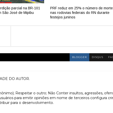
erdição parcial na BR-101
PRF reduz em 25% o número de mort
m São José de Mipibu
nas rodovias federais do RN durante
festejos juninos
BLOGGER
DISQUS
FA
ADE DO AUTOR.
anônimo); Respeitar o outro; Não Conter insultos, agressões, ofen
 usuários para emitir opiniões em nome de terceiros configura cr
tribuir para o desenvolvimento.