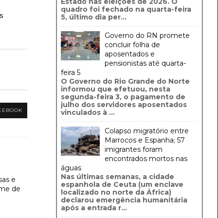
Estado nas eleições de 2026. O
quadro foi fechado na quarta-feira
es
5, último dia per...
Governo do RN promete
concluir folha de
aposentados e
pensionistas até quarta-
feira 5
O Governo do Rio Grande do Norte
informou que efetuou, nesta
segunda-feira 3, o pagamento de
julho dos servidores aposentados
CEBOOK
vinculados à ...
Colapso migratório entre
Marrocos e Espanha; 57
imigrantes foram
encontrados mortos nas
águas
Nas últimas semanas, a cidade
sas e
espanhola de Ceuta (um enclave
ime de
localizado no norte da África)
declarou emergência humanitária
após a entrada r...