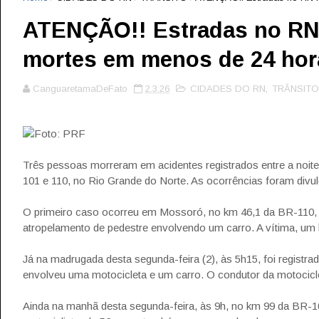
ATENÇÃO!! Estradas no RN 
mortes em menos de 24 hor
CanguaretamaDeFato
2.3.26
CIDADES DO RN
,
TRÂNSITO
Foto: PRF
Três pessoas morreram em acidentes registrados entre a noit
101 e 110, no Rio Grande do Norte. As ocorrências foram divu
O primeiro caso ocorreu em Mossoró, no km 46,1 da BR-110, 
atropelamento de pedestre envolvendo um carro. A vítima, um
Já na madrugada desta segunda-feira (2), às 5h15, foi registr
envolveu uma motocicleta e um carro. O condutor da motocicle
Ainda na manhã desta segunda-feira, às 9h, no km 99 da BR-1