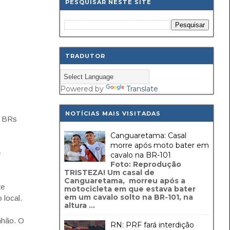
PESQUISAR NESTE SITE
TRADUTOR
Powered by
Translate
NOTÍCIAS MAIS VISITADAS
s BRs
Canguaretama: Casal
morre após moto bater em
e
cavalo na BR-101
Foto: Reprodução
TRISTEZA! Um casal de
Canguaretama, morreu após a
te
motocicleta em que estava bater
em um cavalo solto na BR-101, na
 local.
altura ...
nhão. O
RN: PRF fará interdição