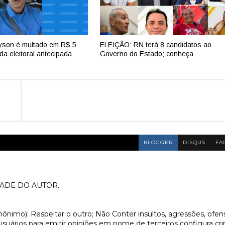
yson é multado em R$ 5
ELEIÇÃO: RN terá 8 candidatos ao
da eleitoral antecipada
Governo do Estado; conheça
BLOGGER
DISQUS
FA
ADE DO AUTOR.
anônimo); Respeitar o outro; Não Conter insultos, agressões, ofen
 usuários para emitir opiniões em nome de terceiros configura cr