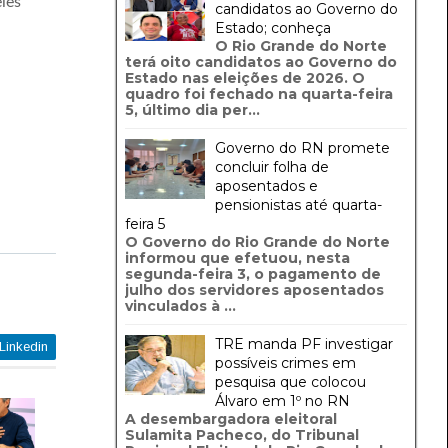
les
candidatos ao Governo do
Estado; conheça
O Rio Grande do Norte
terá oito candidatos ao Governo do
Estado nas eleições de 2026. O
quadro foi fechado na quarta-feira
5, último dia per...
Governo do RN promete
concluir folha de
aposentados e
pensionistas até quarta-
feira 5
O Governo do Rio Grande do Norte
informou que efetuou, nesta
segunda-feira 3, o pagamento de
julho dos servidores aposentados
vinculados à ...
TRE manda PF investigar
Linkedin
possíveis crimes em
pesquisa que colocou
Álvaro em 1º no RN
A desembargadora eleitoral
Sulamita Pacheco, do Tribunal