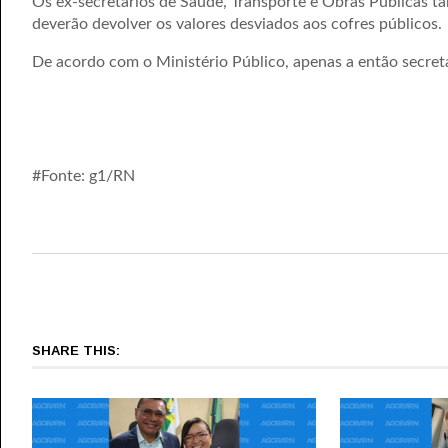
Os ex-secretários de Saúde, Transporte e Obras Públicas t
deverão devolver os valores desviados aos cofres públicos.
De acordo com o Ministério Público, apenas a então secretá
#Fonte: g1/RN
SHARE THIS: