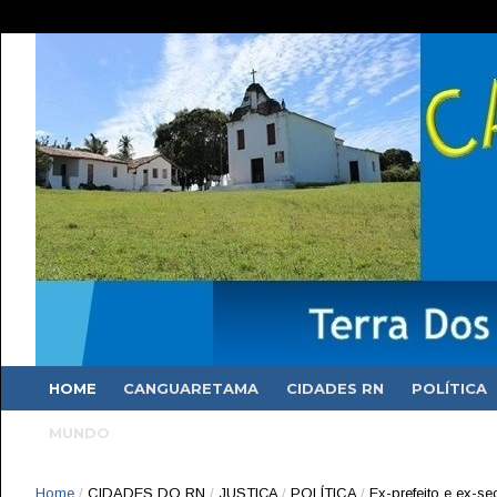
HOME
CANGUARETAMA
CIDADES RN
POLÍTICA
MUNDO
Home
/
CIDADES DO RN
/
JUSTIÇA
/
POLÍTICA
/
Ex-prefeito e ex-s