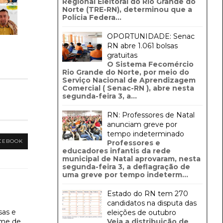
Regional Eleitoral do Rio Grande do
Norte (TRE-RN), determinou que a
Polícia Federa...
OPORTUNIDADE: Senac
RN abre 1.061 bolsas
gratuitas
O Sistema Fecomércio
Rio Grande do Norte, por meio do
Serviço Nacional de Aprendizagem
Comercial ( Senac-RN ), abre nesta
segunda-feira 3, a...
RN: Professores de Natal
anunciam greve por
tempo indeterminado
CEBOOK
Professores e
educadores infantis da rede
municipal de Natal aprovaram, nesta
segunda-feira 3, a deflagração de
uma greve por tempo indeterm...
Estado do RN tem 270
candidatos na disputa das
sas e
eleições de outubro
ime de
Veja a distribuição de