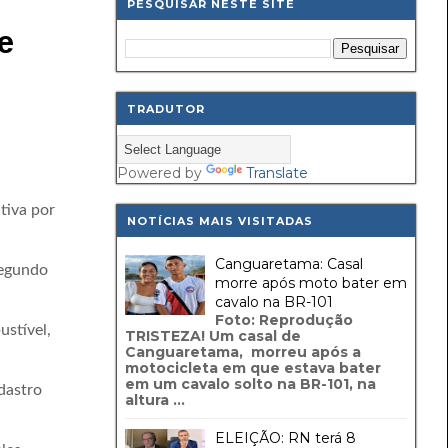
PESQUISAR NESTE SITE
e
TRADUTOR
Powered by
Translate
tiva por
NOTÍCIAS MAIS VISITADAS
Canguaretama: Casal
Segundo
morre após moto bater em
cavalo na BR-101
Foto: Reprodução
ustível,
TRISTEZA! Um casal de
Canguaretama, morreu após a
motocicleta em que estava bater
em um cavalo solto na BR-101, na
dastro
altura ...
ELEIÇÃO: RN terá 8